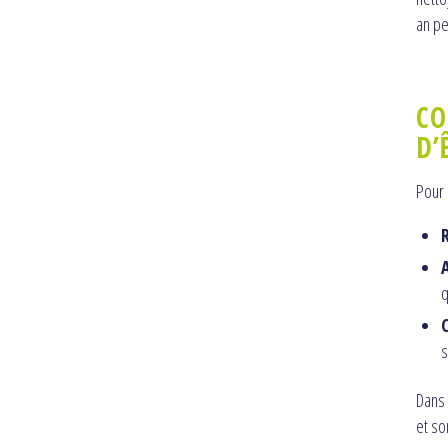
an pe
CO
D’
Pour 
q
s
Dans
et so