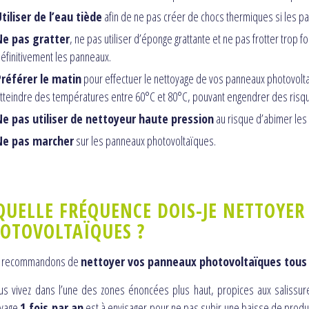
tiliser de l’eau tiède
afin de ne pas créer de chocs thermiques si les pa
Ne pas gratter
, ne pas utiliser d’éponge grattante et ne pas frotter trop
éfinitivement les panneaux.
Préférer le matin
pour effectuer le nettoyage de vos panneaux photovoltaï
tteindre des températures entre 60°C et 80°C, pouvant engendrer des risqu
Ne pas utiliser de nettoyeur haute pression
au risque d’abimer les
Ne pas marcher
sur les panneaux photovoltaïques.
QUELLE FRÉQUENCE DOIS-JE NETTOYE
OTOVOLTAÏQUES ?
 recommandons de
nettoyer vos panneaux photovoltaïques tous le
us vivez dans l’une des zones énoncées plus haut, propices aux salissure
oyage
1 fois par an
est à envisager pour ne pas subir une baisse de product