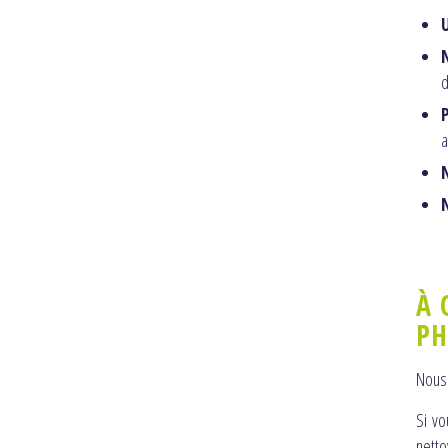
U
d
a
À 
PH
Nous
Si vo
nett