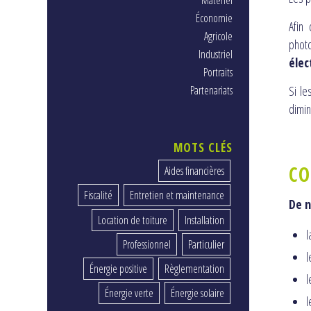
Matériel
Économie
Afin
Agricole
phot
Industriel
élec
Portraits
Partenariats
Si le
dimin
MOTS CLÉS
CO
Aides financières
Fiscalité
Entretien et maintenance
De n
Location de toiture
Installation
l
Professionnel
Particulier
l
Énergie positive
Règlementation
l
Énergie verte
Énergie solaire
l