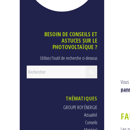
BESOIN DE CONSEILS ET
ASTUCES SUR LE
PHOTOVOLTAÏQUE ?
Utilisez l’outil de recherche ci-dessous
Vous
pan
THÉMATIQUES
GROUPE ROY ÉNERGIE
FA
Actualité
Conseils
Les p