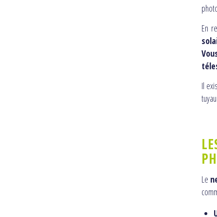
photo
En r
sola
Vou
téle
Il ex
tuyau
LE
PH
Le
n
comme