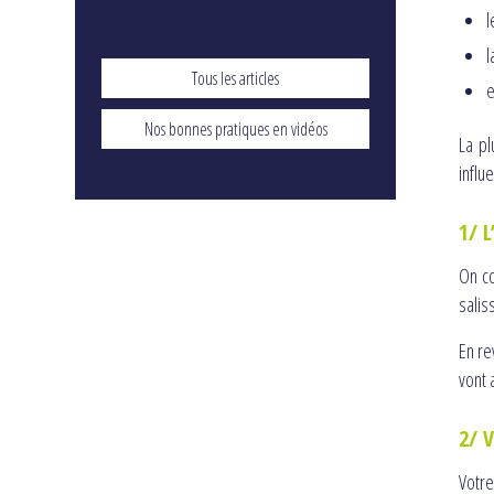
l
l
Tous les articles
e
Nos bonnes pratiques en vidéos
La p
influ
1/ L
On co
salis
En re
vont 
2/ V
Votre