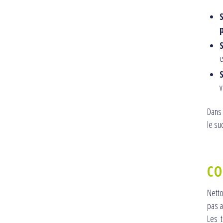
S
p
S
S
v
Dans 
le su
CO
Netto
pas a
Les 