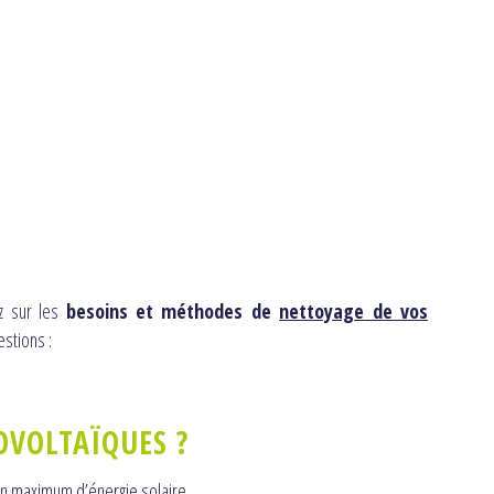
ez sur les
besoins et méthodes de
nettoyage de vos
stions :
OVOLTAÏQUES ?
un maximum d’énergie solaire.