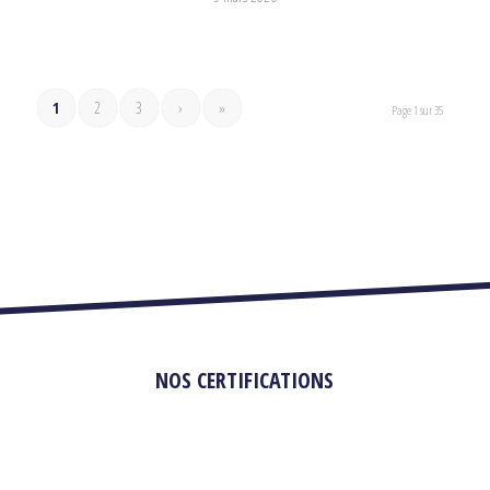
1
2
3
›
»
Page 1 sur 35
NOS CERTIFICATIONS