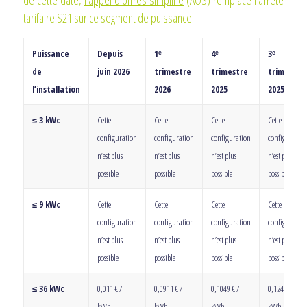
de cette date,
l’appel d’offres simplifié
(AOS) remplace l’arrêté
tarifaire S21 sur ce segment de puissance.
Puissance
Depuis
1ᵉ
4ᵉ
3ᵉ
de
juin 2026
trimestre
trimestre
trimestre
l’installation
2026
2025
2025
≤ 3 kWc
Cette
Cette
Cette
Cette
configuration
configuration
configuration
configuratio
n’est plus
n’est plus
n’est plus
n’est plus
possible
possible
possible
possible
≤ 9 kWc
Cette
Cette
Cette
Cette
configuration
configuration
configuration
configuratio
n’est plus
n’est plus
n’est plus
n’est plus
possible
possible
possible
possible
≤ 36 kWc
0,011 € /
0,0911 € /
0,1049 € /
0,1243 € /
kWh
kWh
kWh
kWh