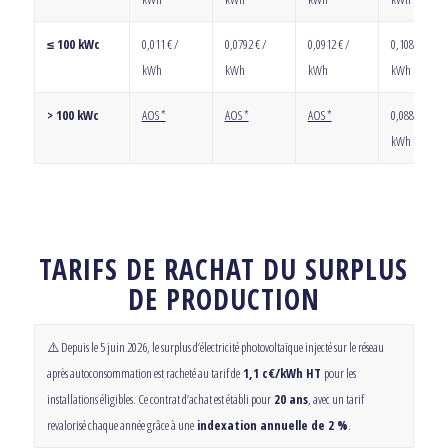
≤ 100 kWc
0,011 € /
0,0792 € /
0,0912 € /
0,1081 € /
kWh
kWh
kWh
kWh
> 100 kWc
AOS *
AOS *
AOS *
0,0886 € /
kWh
TARIFS DE RACHAT DU SURPLUS
DE PRODUCTION
⚠️ Depuis le 5 juin 2026, le surplus d’électricité photovoltaïque injecté sur le réseau
après autoconsommation est racheté au tarif de
1,1 c€/kWh HT
pour les
installations éligibles. Ce contrat d’achat est établi pour
20 ans
, avec un tarif
revalorisé chaque année grâce à une
indexation annuelle de 2 %
.