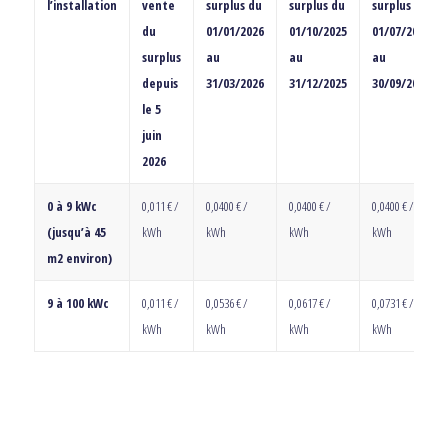
l’installation
vente
surplus du
surplus du
surplus du
du
01/01/2026
01/10/2025
01/07/2025
surplus
au
au
au
depuis
31/03/2026
31/12/2025
30/09/2025
le 5
juin
2026
0 à 9 kWc
0,011 € /
0,0400 € /
0,0400 € /
0,0400 € /
(jusqu’à 45
kWh
kWh
kWh
kWh
m2 environ)
9 à 100 kWc
0,011 € /
0,0536 € /
0,0617 € /
0,0731 € /
kWh
kWh
kWh
kWh