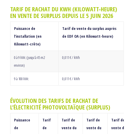
TARIF DE RACHAT DU KWH (KILOWATT-HEURE)
EN VENTE DE SURPLUS DEPUIS LE 5 JUIN 2026
Puissance de
Tarif de vente du surplus auprès
l’installation (en
de EDF OA (en Kilowatt-heure)
Kilowatt-crête)
0 à 9 kWc (jusqu’à 45 m2
0,011 € / kWh
environ)
9 à 100 kWc
0,011 € / kWh
ÉVOLUTION DES TARIFS DE RACHAT DE
L’ÉLECTRICITÉ PHOTOVOLTAÏQUE (SURPLUS)
Puissance
Tarif
Tarif de
Tarif de
Tarif de
de
de
vente du
vente du
vente du