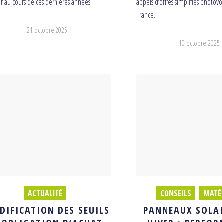
r au cours de ces dernières années.
appels d’offres simplifiés photov
France.
21 octobre 2025
10 octobre 2025
ACTUALITÉ
CONSEILS
,
MATÉ
DIFICATION DES SEUILS
PANNEAUX SOLAI