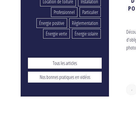
D
Location de toiture
Installation
PO
Professionnel
Particulier
Énergie positive
Règlementation
Décou
Énergie verte
Énergie solaire
d'obli
photo
Tous les articles
Nos bonnes pratiques en vidéos
‹