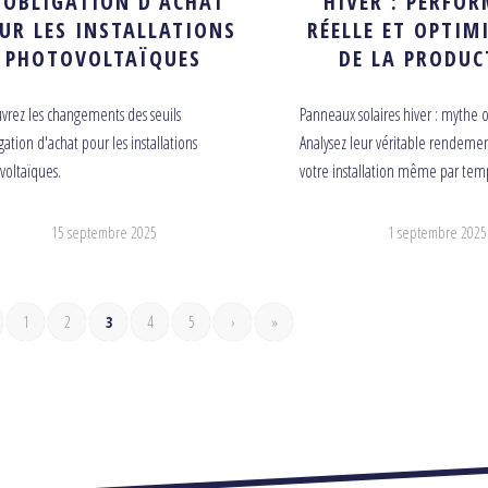
’OBLIGATION D’ACHAT
HIVER : PERFO
UR LES INSTALLATIONS
RÉELLE ET OPTIM
PHOTOVOLTAÏQUES
DE LA PRODUC
vrez les changements des seuils
Panneaux solaires hiver : mythe ou
gation d'achat pour les installations
Analysez leur véritable rendemen
voltaïques.
votre installation même par temp
15 septembre 2025
1 septembre 2025
1
2
3
4
5
›
»