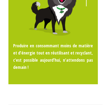
Produire en consommant moins de matière
et d’énergie tout en réutilisant et recyclant,
c’est possible aujourd’hui, n’attendons pas
demain !