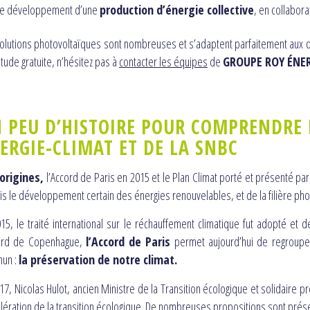
e développement d’une
production d’énergie collective
, en collabor
olutions photovoltaïques sont nombreuses et s’adaptent parfaitement aux di
tude gratuite, n’hésitez pas à
contacter les équipes
de
GROUPE ROY ÉNER
 PEU D’HISTOIRE POUR COMPRENDRE L
ERGIE-CLIMAT ET DE LA SNBC
origines,
l’Accord de Paris en 2015 et le Plan Climat porté et présenté pa
s le développement certain des énergies renouvelables, et de la filière pho
15, le traité international sur le réchauffement climatique fut adopté et d
cord de Copenhague,
l’Accord de Paris
permet aujourd’hui de regroup
un :
la préservation de notre climat.
17, Nicolas Hulot, ancien Ministre de la Transition écologique et solidaire 
élération de la transition écologique. De nombreuses propositions sont prés