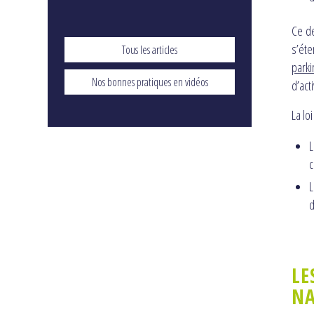
Ce de
s’éte
Tous les articles
parki
Nos bonnes pratiques en vidéos
d’act
La lo
L
c
L
d
LE
NA