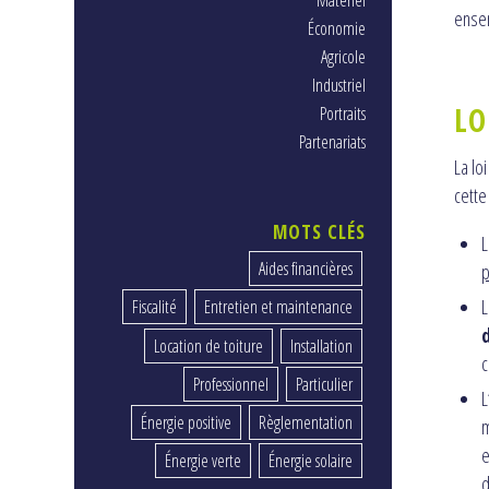
Matériel
ense
Économie
Agricole
Industriel
LO
Portraits
Partenariats
La lo
cette
MOTS CLÉS
L
Aides financières
p
L
Fiscalité
Entretien et maintenance
Location de toiture
Installation
c
Professionnel
Particulier
L
Énergie positive
Règlementation
m
e
Énergie verte
Énergie solaire
d