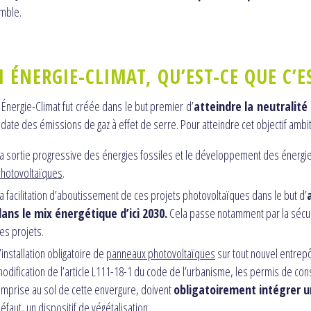
mble.
I ÉNERGIE-CLIMAT, QU’EST-CE QUE C’E
i Énergie-Climat fut créée dans le but premier d’
atteindre la neutralité 
 date des émissions de gaz à effet de serre. Pour atteindre cet objectif am
a sortie progressive des énergies fossiles et le développement des énergi
hotovoltaïques
.
a facilitation d’aboutissement de ces projets photovoltaïques dans le but d’
dans le mix énergétique d’ici 2030.
Cela passe notamment par la sécuri
es projets.
’installation obligatoire de
panneaux photovoltaïques
sur tout nouvel entrepôt
odification de l’article L111-18-1 du code de l’urbanisme, les permis de con
mprise au sol de cette envergure, doivent
obligatoirement intégrer u
éfaut, un dispositif de végétalisation.