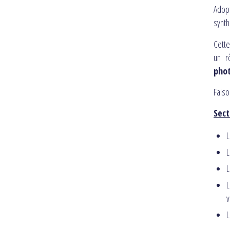
Adopt
synth
Cette
un r
phot
Faiso
Sect
L
v