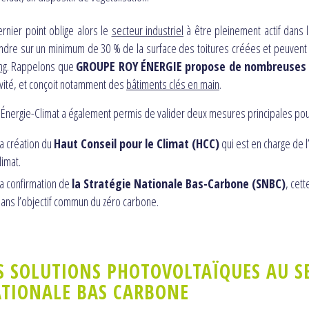
rnier point oblige alors le
secteur industriel
à être pleinement actif dans l
ndre sur un minimum de 30 % de la surface des toitures créées et peuvent 
ng
. Rappelons que
GROUPE ROY ÉNERGIE propose de nombreuses s
ivité, et conçoit notamment des
bâtiments clés en main
.
i Énergie-Climat a également permis de valider deux mesures principales pour
a création du
Haut Conseil pour le Climat (HCC)
qui est en charge de 
limat.
a confirmation de
la Stratégie Nationale Bas-Carbone (SNBC)
, cet
ans l’objectif commun du zéro carbone.
S SOLUTIONS PHOTOVOLTAÏQUES AU SE
TIONALE BAS CARBONE