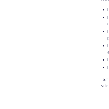
L
L
c
L
p
L
a
L
L
Tout 
suite.