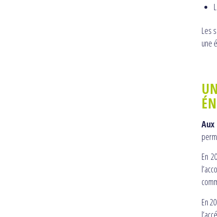
L
Les s
une é
UN
ÉN
Aux 
permi
En 20
l’ac
comm
En 20
l’acc