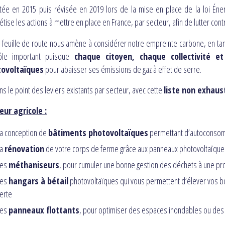
ée en 2015 puis révisée en 2019 lors de la mise en place de la loi Éner
étise les actions à mettre en place en France, par secteur, afin de lutter con
 feuille de route nous amène à considérer notre empreinte carbone, en tant 
ôle important puisque
chaque citoyen, chaque collectivité e
ovoltaïques
pour abaisser ses émissions de gaz à effet de serre.
ns le point des leviers existants par secteur, avec cette
liste non exhaus
eur agricole :
a conception de
bâtiments photovoltaïques
permettant d’autoconsom
La
rénovation
de votre corps de ferme grâce aux panneaux photovoltaïque
Les
méthaniseurs
, pour cumuler une bonne gestion des déchets à une pr
Les
hangars à bétail
photovoltaïques qui vous permettent d’élever vos bovi
erte
Les
panneaux flottants
, pour optimiser des espaces inondables ou des 