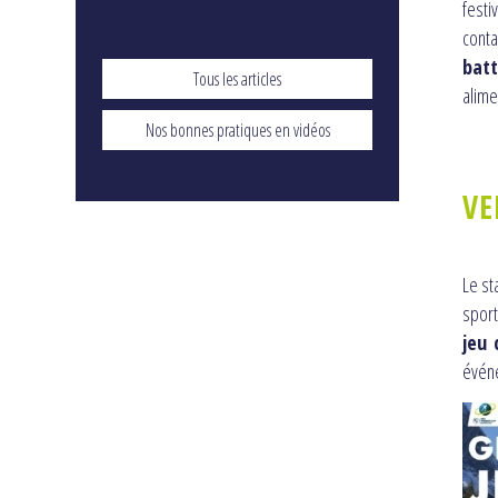
festi
cont
batt
Tous les articles
alime
Nos bonnes pratiques en vidéos
VE
Le st
sport
jeu 
événe