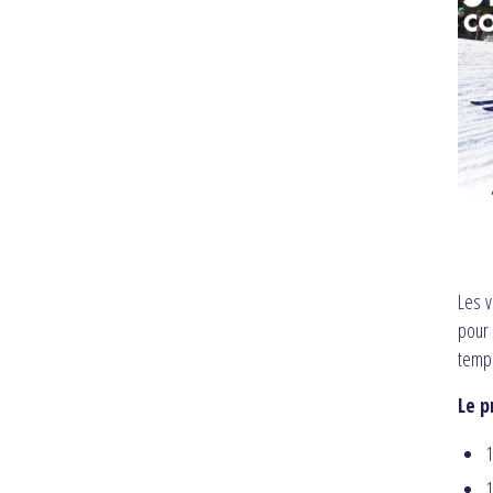
Les v
pour 
temp
Le p
1
1