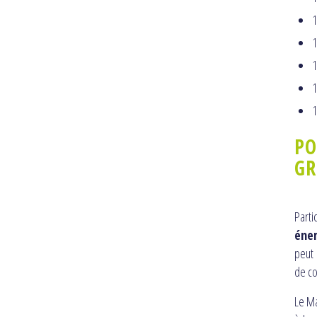
1
1
1
1
1
PO
GR
Part
éner
peut 
de co
Le Ma