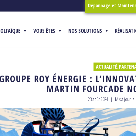
Dépannage et Mainten
VOLTAÏQUE
VOUS ÊTES
NOS SOLUTIONS
RÉALISAT
ACTUALITÉ
,
PARTENA
GROUPE ROY ÉNERGIE : L’INNOV
MARTIN FOURCADE NO
23 août 2024
|
Mis à jour le