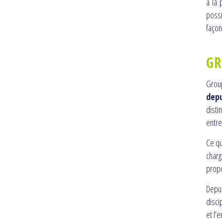
à la 
possi
façon
GR
Group
dep
dist
entre
Ce qu
charg
propo
Depu
disci
et l’