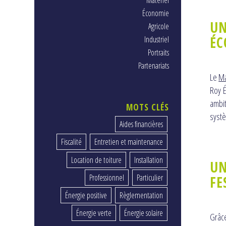
Matériel
Économie
UN
Agricole
ÉC
Industriel
Portraits
Partenariats
Le
Ma
Roy É
ambi
MOTS CLÉS
syst
Aides financières
Fiscalité
Entretien et maintenance
Location de toiture
Installation
UN
Professionnel
Particulier
FE
Énergie positive
Règlementation
Énergie verte
Énergie solaire
Grâce