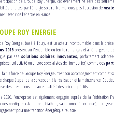
participation de Groupe Roy Énergie, cet événement ne sera pas seuleme
bilités offertes par l’énergie solaire. Ne manquez pas l’occasion de
visit
ner l’avenir de l’énergie en France.
OUPE ROY ENERGIE
e Roy Energie, basé à Toury, est un acteur incontournable dans la prése
uis 2016
présent sur l’ensemble du territoire français et à l’étranger. For
ingue par ses
solutions solaires innovantes
, parfaitement adapté
prises, collectivité ou encore spécialistes de l’immobilier) comme des
part
i fait la force de Groupe Roy Énergie, c’est son accompagnement complet s
e chaque étape, de la conception à la réalisation et la maintenance. Souci
se des prestations de haute qualité à des prix compétitifs.
is 2020, l’entreprise est également engagée auprès de la
Fédération Fr
plines nordiques (ski de fond, biathlon, saut, combiné nordique), partagea
engagement pour une transition énergétique réussie.