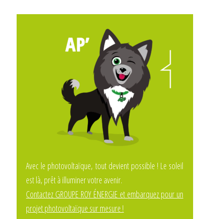
Avec le photovoltaïque, tout devient possible ! Le soleil
est là, prêt à illuminer votre avenir.
Contactez GROUPE ROY ÉNERGIE et embarquez pour un
projet photovoltaïque sur mesure !