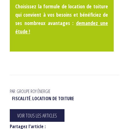
Choisissez la formule de location de toiture
qui convient à vos besoins et bénéficiez de
ses nombreux avantages :
demandez une
étude !
PAR
GROUPE ROY ÉNERGIE
FISCALITÉ
,
LOCATION DE TOITURE
VOIR TOUS LES ARTICLES
Partagez l'article :