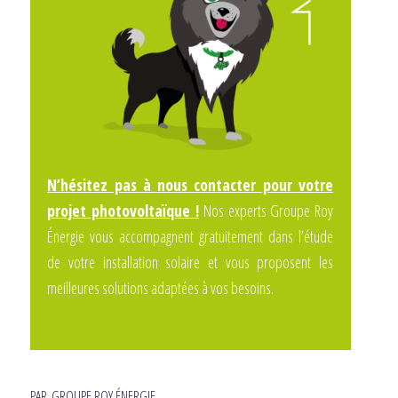
N’hésitez pas à nous contacter pour votre
projet photovoltaïque !
Nos experts Groupe Roy
Énergie vous accompagnent gratuitement dans l’étude
de votre installation solaire et vous proposent les
meilleures solutions adaptées à vos besoins.
PAR
GROUPE ROY ÉNERGIE