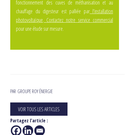
fonctionnement des cuves de méthanisation et au
chauffage du digesteur est palliée par
l’installation
photovoltaïque
.
Contactez notre service commercial
pour une étude sur mesure.
PAR
GROUPE ROY ÉNERGIE
VOIR TOUS LES ARTICLES
Partagez l'article :