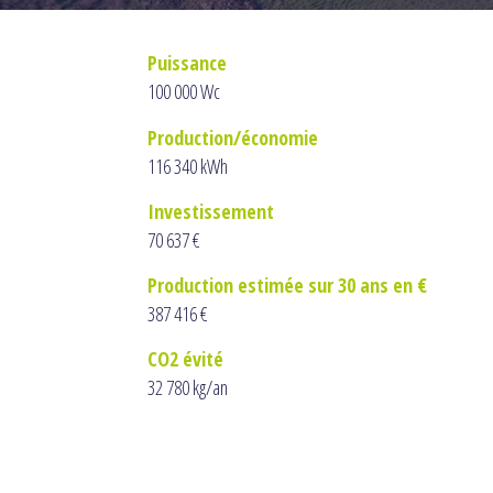
Puissance
100 000 Wc
Production/économie
116 340 kWh
Investissement
70 637 €
Production estimée sur 30 ans en €
387 416 €
CO2 évité
32 780 kg/an