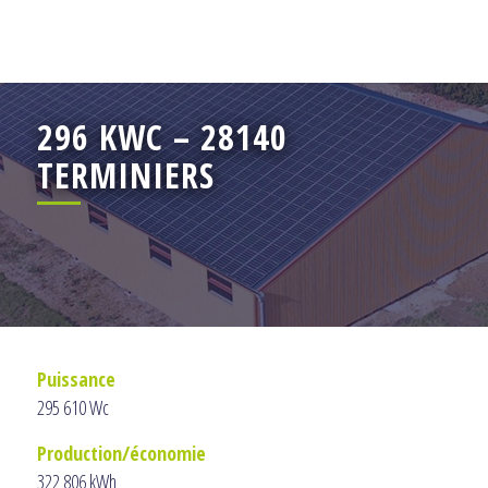
296 KWC – 28140
TERMINIERS
Puissance
295 610 Wc
Production/économie
322 806 kWh