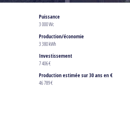
Puissance
3 000 Wc
Production/économie
3 380 kWh
Investissement
7 406 €
Production estimée sur 30 ans en €
46 789 €