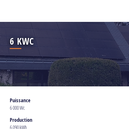
6 KWC
Puissance
6 000 Wc
Production
6 090 kWh